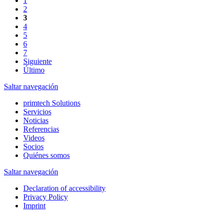
1
2
3
4
5
6
7
Siguiente
Último
Saltar navegación
primtech Solutions
Servicios
Noticias
Referencias
Videos
Socios
Quiénes somos
Saltar navegación
Declaration of accessibility
Privacy Policy
Imprint