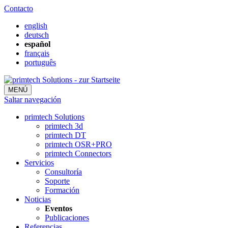
Contacto
english
deutsch
español
français
português
MENÚ
Saltar navegación
primtech Solutions
primtech 3d
primtech DT
primtech OSR+PRO
primtech Connectors
Servicios
Consultoría
Soporte
Formación
Noticias
Eventos
Publicaciones
Referencias