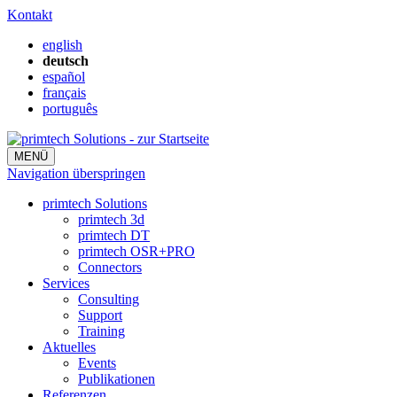
Kontakt
english
deutsch
español
français
português
MENÜ
Navigation überspringen
primtech Solutions
primtech 3d
primtech DT
primtech OSR+PRO
Connectors
Services
Consulting
Support
Training
Aktuelles
Events
Publikationen
Referenzen