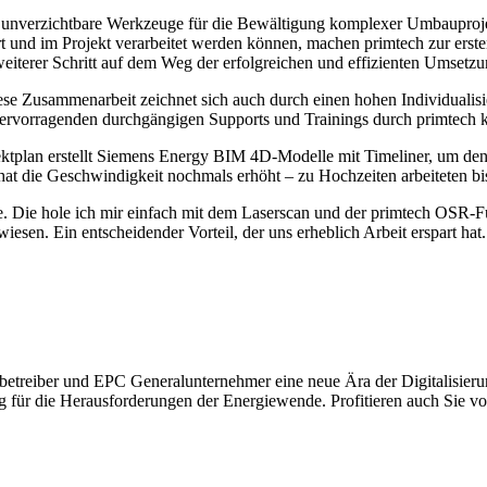
unverzichtbare Werkzeuge für die Bewältigung komplexer Umbauprojekte 
rt und im Projekt verarbeitet werden können, machen primtech zur ersten
weiterer Schritt auf dem Weg der erfolgreichen und effizienten Umsetz
ese Zusammenarbeit zeichnet sich auch durch einen hohen Individual
 hervorragenden durchgängigen Supports und Trainings durch primtech 
plan erstellt Siemens Energy BIM 4D-Modelle mit Timeliner, um den A
hat die Geschwindigkeit nochmals erhöht – zu Hochzeiten arbeiteten bis
nlage. Die hole ich mir einfach mit dem Laserscan und der primtech O
wiesen. Ein entscheidender Vorteil, der uns erheblich Arbeit erspart hat.
zbetreiber und EPC Generalunternehmer eine neue Ära der Digitalisierun
 für die Herausforderungen der Energiewende. Profitieren auch Sie vo