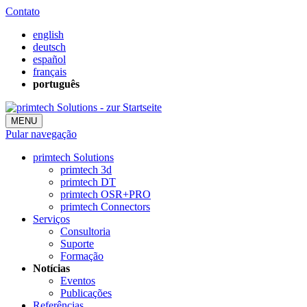
Contato
english
deutsch
español
français
português
MENU
Pular navegação
primtech Solutions
primtech 3d
primtech DT
primtech OSR+PRO
primtech Connectors
Serviços
Consultoria
Suporte
Formação
Notícias
Eventos
Publicações
Referências