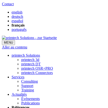
Contact
english
deutsch
español
français
português
MENU
Aller au contenu
primtech Solutions
primtech 3d
primtech DT
primtech OSR+PRO
primtech Connectors
Services
Consulting
Support
Training
Actualités
Événements
Publications
Références