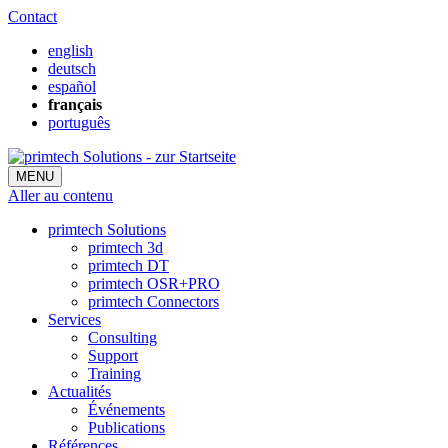
Contact
english
deutsch
español
français
português
MENU
Aller au contenu
primtech Solutions
primtech 3d
primtech DT
primtech OSR+PRO
primtech Connectors
Services
Consulting
Support
Training
Actualités
Événements
Publications
Références