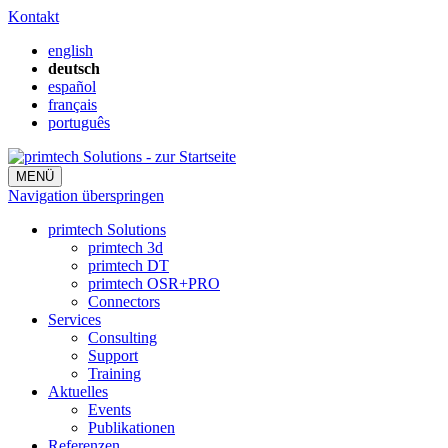
Kontakt
english
deutsch
español
français
português
MENÜ
Navigation überspringen
primtech Solutions
primtech 3d
primtech DT
primtech OSR+PRO
Connectors
Services
Consulting
Support
Training
Aktuelles
Events
Publikationen
Referenzen